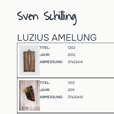
Sven Schilling
LUZIUS AMELUNG
TITEL:
1202
JAHR:
2012
ABMESSUNG:
37
x
22
x
14
TITEL:
1103
JAHR:
2011
ABMESSUNG:
37
x
20
x
10