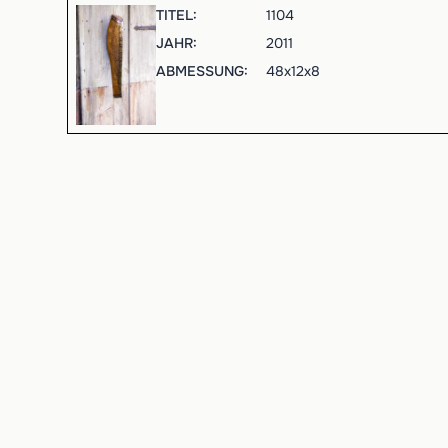
TITEL:
1104
JAHR:
2011
ABMESSUNG:
48
x
12
x
8