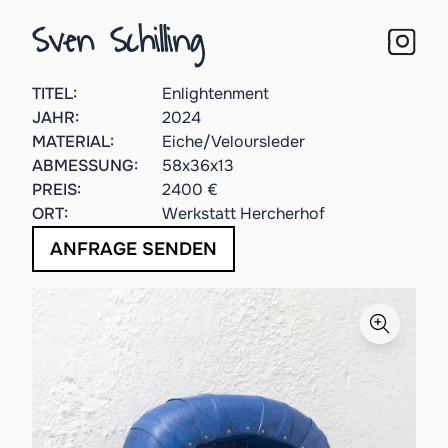
Sven Schilling
TITEL:
Enlightenment
JAHR:
2024
MATERIAL:
Eiche/Veloursleder
ABMESSUNG:
58
x
36
x
13
PREIS:
2400 €
ORT:
Werkstatt Hercherhof
ANFRAGE SENDEN